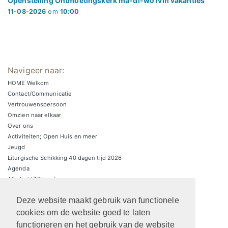
Openstelling Ontmoetingskerk ma-di-wo ivm vakanties
11-08-2026
om
10:00
Navigeer naar:
HOME Welkom
Contact/Communicatie
Vertrouwenspersoon
Omzien naar elkaar
Over ons
Activiteiten; Open Huis en meer
Jeugd
Liturgische Schikking 40 dagen tijd 2026
Agenda
Afscheid/Uitvaart
Zondagsbrieven
Deze website maakt gebruik van functionele
Zaalverhuur/parkeren
ARCHIEF Liturgische schikkingen
cookies om de website goed te laten
functioneren en het gebruik van de website