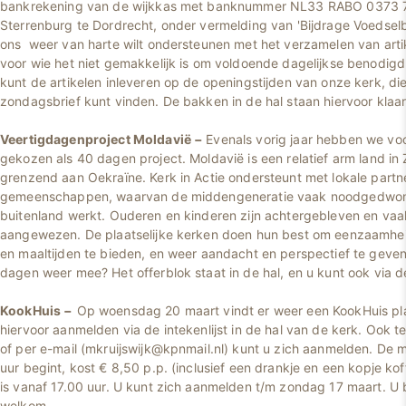
bankrekening van de wijkkas met banknummer NL33 RABO 0373 7
Sterrenburg te Dordrecht, onder vermelding van 'Bijdrage Voedsel
ons weer van harte wilt ondersteunen met het verzamelen van art
voor wie het niet gemakkelijk is om voldoende dagelijkse benodigd
kunt de artikelen inleveren op de openingstijden van onze kerk, di
zondagsbrief kunt vinden. De bakken in de hal staan hiervoor klaa
Veertigdagenproject Moldavië
−
Evenals vorig jaar hebben we voo
gekozen als 40 dagen project. Moldavië is een relatief arm land in
grenzend aan Oekraïne. Kerk in Actie ondersteunt met lokale part
gemeenschappen, waarvan de middengeneratie vaak noodgedwong
buitenland werkt. Ouderen en kinderen zijn achtergebleven en vaa
aangewezen. De plaatselijke kerken doen hun best om eenzaamheid
en maaltijden te bieden, en weer aandacht en perspectief te geve
dagen weer mee? Het offerblok staat in de hal, en u kunt ook via
KookHuis
−
Op woensdag 20 maart vindt er weer een KookHuis pla
hiervoor aanmelden via de intekenlijst in de hal van de kerk. Ook 
of per e-mail (mkruijswijk@kpnmail.nl) kunt u zich aanmelden. De m
uur begint, kost € 8,50 p.p. (inclusief een drankje en een kopje koff
is vanaf 17.00 uur. U kunt zich aanmelden t/m zondag 17 maart. U 
welkom.