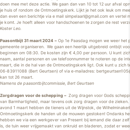
doen mee met deze actie. We gaan dan van 10 tot 12 uur afval opru
je huis of rondom de Ontmoetingskerk. Lijkt je het ook leuk om me
dan even een berichtje via e mail simpelaarl@gmail.com en vertel
je komt. Je hoeft alleen voor handschoenen te zorgen de rest verzo
Koster Leo.
Paasontbijt 31 maart 2024
−
Op 1e Paasdag mogen we weer het pa
gemeente organiseren. We gaan een heerlijk uitgebreid ontbijt vo
beginnen om 08:30. De kosten zijn € 4,00 per persoon. U kunt zi
naam, aantal personen en uw telefoonnummer te noteren op de intek
maart, die in de hal van de Ontmoetingskerk ligt. Ook kunt u zich 
06-83911088 (Bert Geurtsen) of via e-mailadres: bertgeurtsen1
kan tot 26 maart.
Namens de paasontbijtcommissie, Bert Geurtsen
Zorgdragen voor de schepping
−
Zorg dragen voor Gods scheppi
van Barmhartigheid, maar tevens ook zorg dragen voor de zieken.
avond 1 maart hebben de tieners uit de Wijnstok, de Wilhelminaker
Ontmoetingskerk de handen uit de mouwen gestoken! Ondanks he
hebben we via een werkgever van Present bij iemand die daar zelf 
is, de tuin weer vrijgemaakt van onkruid en bladeren, zodat er wee