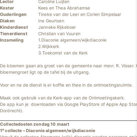
Lector
Caroline Luijten
Koster
Kees en Thea Abrahamse
Ouderlingen
Tineke van der Leer en Corien Simpelaar
Diaken
Ine Geurtsen
Kinderdienst
Janneke Rijkeboer
Tienerdienst
Christian van Vuuren
Inzameling
1.Diaconie algemeen/wijkdiaconie
2.Wijkkerk
3.Toekomst van de Kerk
De bloemen gaan als groet van de gemeente
naar mevr. R. Visser. 
bloemengroet ligt op de tafel bij de uitgang.
Voor en na de dienst is er koffie en thee in de ontmoetingsruimte.
Maak ook gebruik van de Kerk-app van de Ontmoetingskerk.
De app kun je downloaden via Google PlayStore of Apple App Sto
Dordrecht).
Collectedoelen zondag 10 maart
e
1
collecte – Diaconie algemeen/wijkdiaconie
Vanuit de collecten Algemene (wijk) diaconie worden personen en/