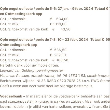
Opbrengst collecte *periode 5-6: 27 jan. – 9 febr. 2024 Totaal €
en Ontmoetingskerk app
Coll. 1: diaconie: € 534,00
Coll. 2: wijk: € 1.119,00
Coll. 3: toekomst van de kerk € 43,50
Opbrengst collecte *periode 7-8: 10 – 23 febr. 2024 Totaal € 95
Ontmoetingskerk app
Coll. 1: diaconie: € 536,50
Coll. 2: wijk: € 232,00
Coll. 3: toekomst van de kerk € 188,50
Hartelijk dank voor uw mooie giften.
Leonard van Geldorp, penningmeester
Hans van Rossum, administrateur; tel. 06-15531153. email: hros
Banknummer wijkkas: NL33 RABO 0373 7028 25 t.n.v. PWG Sterre
Geeft u even aan voor welk doel uw bijdrage bestemd is.
Voedselbank
−
In maart is er bij de voedselbank behoefte aan pasta
pastasauzen/pastamix (graag in pakjes en zakjes). Maar ook and
levensmiddelen zijn altijd van harte welkom, evenals uw financiële 