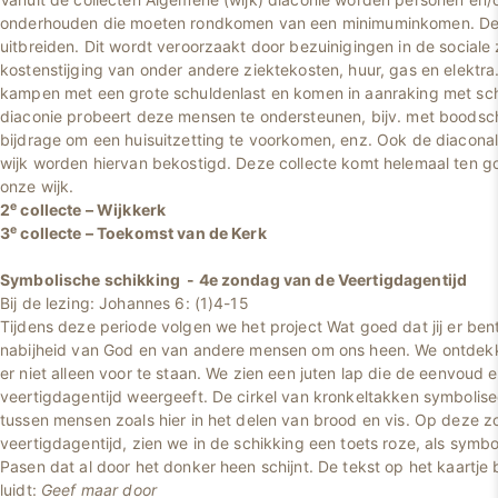
onderhouden die moeten rondkomen van een minimuminkomen. Deze
uitbreiden. Dit wordt veroorzaakt door bezuinigingen in de sociale
kostenstijging van onder andere ziektekosten, huur, gas en elekt
kampen met een grote schuldenlast en komen in aanraking met sch
diaconie probeert deze mensen te ondersteunen, bijv. met boodsc
bijdrage om een huisuitzetting te voorkomen, enz. Ook de diaconale
wijk worden hiervan bekostigd. Deze collecte komt helemaal ten g
onze wijk.
e
2
collecte – Wijkkerk
e
3
collecte – Toekomst van de Kerk
Symbolische schikking - 4e zondag van de Veertigdagentijd
Bij de lezing: Johannes 6: (1)4-15
Tijdens deze periode volgen we het project Wat goed dat jij er ben
nabijheid van God en van andere mensen om ons heen. We ontdek
er niet alleen voor te staan. We zien een juten lap die de eenvoud
veertigdagentijd weergeeft. De cirkel van kronkeltakken symbolis
tussen mensen zoals hier in het delen van brood en vis. Op deze z
veertigdagentijd, zien we in de schikking een toets roze, als symbo
Pasen dat al door het donker heen schijnt. De tekst op het kaartje 
luidt:
Geef maar door