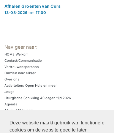
Afhalen Groenten van Cors
13-08-2026
om
17:00
Navigeer naar:
HOME Welkom
Contact/Communicatie
Vertrouwenspersoon
Omzien naar elkaar
Over ons
Activiteiten; Open Huis en meer
Jeugd
Liturgische Schikking 40 dagen tijd 2026
Agenda
Afscheid/Uitvaart
Zondagsbrieven
Deze website maakt gebruik van functionele
Zaalverhuur/parkeren
ARCHIEF Liturgische schikkingen
cookies om de website goed te laten