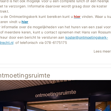
raard is het ook mogelijk voor u een complete lunch of een heerlijk
et te verzorgen. Informatie daarover wordt graag door de koster
trekt.
 u de Ontmoetingskerk kunt bereiken kunt u
hier
vinden. Waar u ku
keren vindt u
hier
r informatie over de mogelijkheden van het huren van een zaal voor
 of meerdere keren, kunt u contact opnemen met Hans van Rossum.
rkeur door een bericht te versturen aan
koster@ontmoetingskerk-
recht.nl
of telefonisch via 078-6175175
Lees mee
tmoetingsruimte