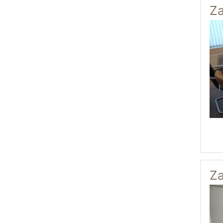
Za
Za