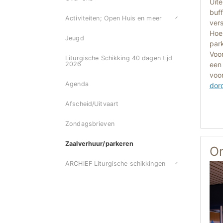
Uite
buff
Activiteiten; Open Huis en meer
vers
Hoe
Jeugd
par
Voo
Liturgische Schikking 40 dagen tijd
een
2026
voo
Agenda
dord
Afscheid/Uitvaart
Zondagsbrieven
Zaalverhuur/parkeren
On
ARCHIEF Liturgische schikkingen