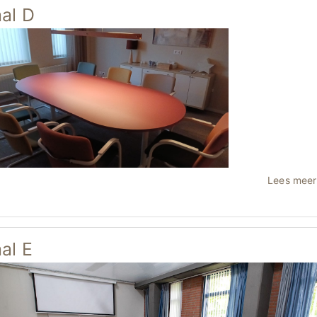
al D
Lees mee
al E