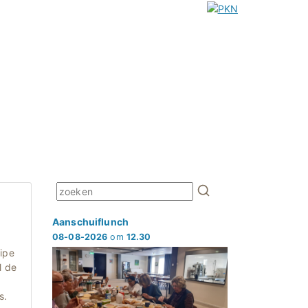
Aanschuiflunch
08-08-2026
om
12.30
cipe
l de
s.