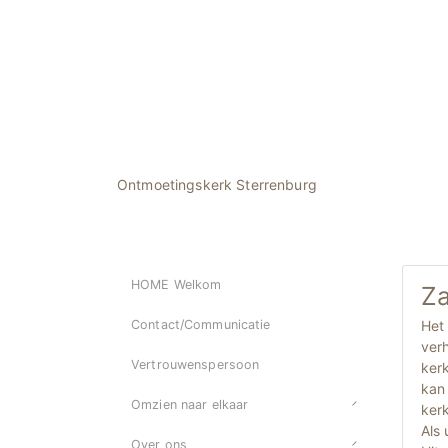
Ontmoetingskerk Sterrenburg
HOME Welkom
Za
Het 
Contact/Communicatie
verh
Vertrouwenspersoon
kerk
kan 
Omzien naar elkaar
ker
Als 
Over ons