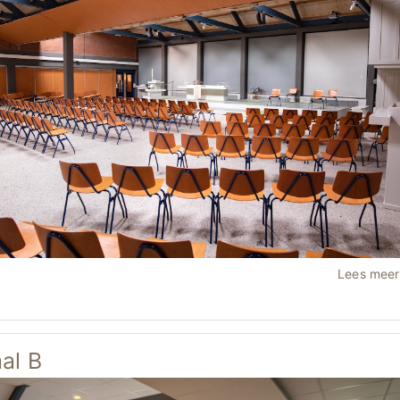
Lees mee
al B