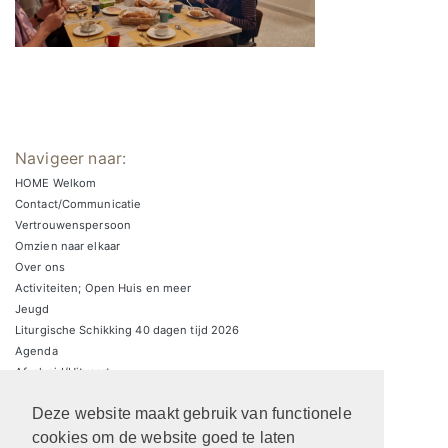
Navigeer naar:
HOME Welkom
Contact/Communicatie
Vertrouwenspersoon
Omzien naar elkaar
Over ons
Activiteiten; Open Huis en meer
Jeugd
Liturgische Schikking 40 dagen tijd 2026
Agenda
Afscheid/Uitvaart
Zondagsbrieven
Deze website maakt gebruik van functionele
Zaalverhuur/parkeren
ARCHIEF Liturgische schikkingen
cookies om de website goed te laten