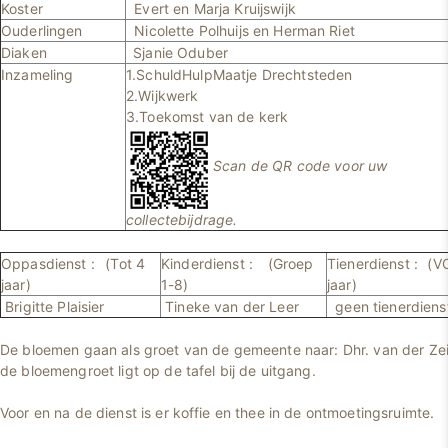
Koster
Evert en Marja Kruijswijk
Ouderlingen
Nicolette Polhuijs en Herman Riet
Diaken
Sjanie Oduber
Inzameling
1.SchuldHulpMaatje Drechtsteden
2.Wijkwerk
3.Toekomst van de kerk
Scan de QR code voor uw
collectebijdrage.
Oppasdienst :
(Tot 4
Kinderdienst :
(Groep
Tienerdienst :
(V
jaar)
1-8)
jaar)
Brigitte Plaisier
Tineke van der Leer
geen tienerdiens
De bloemen gaan als groet van de gemeente naar: Dhr. van der Zei
de bloemengroet ligt op de tafel bij de uitgang.
Voor en na de dienst is er koffie en thee in de ontmoetingsruimte.