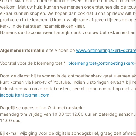
suiker. Maar ook andere houdbare levensmiddelen of uw financiële 
welkom. Met uw hulp kunnen we mensen ondersteunen die de touwt
elkaar kunnen knopen. We hopen dan ook dat u ons opnieuw wilt 
producten in te leveren. U kunt uw bijdrage afgeven tijdens de op
kerk. In de hal staan inzamelbakken klaar.
Namens de diaconie weer hartelijk dank voor uw betrokkenheid en
Algemene informatie
is te vinden op
www.ontmoetingskerk-dordre
Voorstel voor de bloemengroet *:
bloemengroet@ontmoetingskerk-d
Door de dienst bij te wonen in de ontmoetingskerk gaat u ermee ak
kunt komen via kerk-tv of Youtube. Indien u storingen ervaart bij he
beluisteren van onze kerkdiensten, neemt u dan contact op met Jac
jaccoluijten1@gmail.com
Dagelijkse openstelling Ontmoetingskerk:
maandag t/m vrijdag van 10.00 tot 12.00 uur en zaterdag aanschui
14.00 uur.
Bij e-mail wijziging voor de digitale zondagsbrief, graag zelf afmel