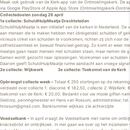
Maak ook gebruik van de Kerk-app van de Ontmoetingskerk. De 
via Google PlayStore of Apple App Store (Ontmoetingskerk-Dordre
Collectedoelen zondag 26 april
1e collecte: SchuldHulpMaatje Drechtsteden
SchuldHulpMaatje is een initiatief van de kerken in Nederland. De vr
aan mensen die te maken hebben met (dreigende) schulden of ge
vicieuze cirkel van schulden te voorkomen, richten zij zich voor de
zelfredzaamheid en bewust financieel gedrag. Zo komt er weer mee
maatjes gaan naast mensen met schulden staan, maar nemen de ge
Samen wordt gezocht naar oplossingen. Voorkomen van schulden is 
Daarom geeft SchuldHulpMaatje ruime aandacht aan vroege signale
2e collecte: Wijkwerk 3e collecte: Toekomst van de Kerk
Opbrengst collecte week –
Totaal € 250 stortingen op de rekening
verdeeld over collecte 1: diaconie: € 182,50, collecte 2: WijkKerk: 
toekomst van de Kerk: € 20,00. Bedankt voor uw mooie giften na
Geldorp, penningmeester en Hans van Rossum, administrateur; tel.
hrossum@gmail.com. Banknummer wijkkas: zie achterzijde
Voedselbank –
In april vraagt de Voedselbank met name om ontbij
knäckebröd en ontbijtkoek. In mei gaan we over op het inzamelen v