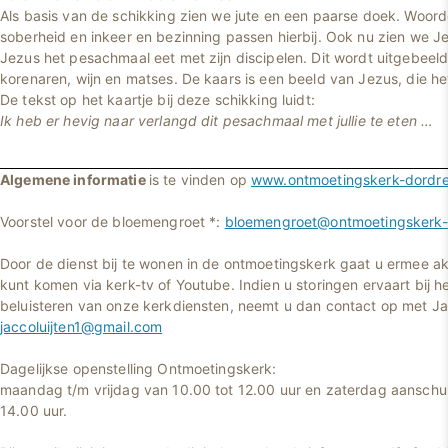
Als basis van de schikking zien we jute en een paarse doek. Woor
soberheid en inkeer en bezinning passen hierbij. Ook nu zien we J
Jezus het pesachmaal eet met zijn discipelen. Dit wordt uitgebeel
korenaren, wijn en matses. De kaars is een beeld van Jezus, die het
De tekst op het kaartje bij deze schikking luidt:
Ik heb er hevig naar verlangd dit pesachmaal met jullie te eten …
Algemene informatie
is te vinden op
www.ontmoetingskerk-dordre
Voorstel voor de bloemengroet *:
bloemengroet@ontmoetingskerk-d
Door de dienst bij te wonen in de ontmoetingskerk gaat u ermee ak
kunt komen via kerk-tv of Youtube. Indien u storingen ervaart bij he
beluisteren van onze kerkdiensten, neemt u dan contact op met Jac
jaccoluijten1@gmail.com
Dagelijkse openstelling Ontmoetingskerk:
maandag t/m vrijdag van 10.00 tot 12.00 uur en zaterdag aanschui
14.00 uur.