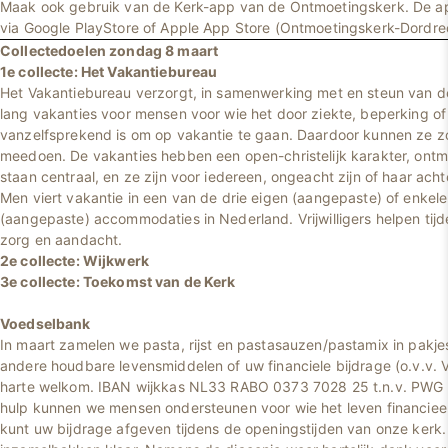
Maak ook gebruik van de Kerk-app van de Ontmoetingskerk. De 
via Google PlayStore of Apple App Store (Ontmoetingskerk-Dordre
Collectedoelen zondag 8 maart
1e collecte: Het Vakantiebureau
Het Vakantiebureau verzorgt, in samenwerking met en steun van de
lang vakanties voor mensen voor wie het door ziekte, beperking of l
vanzelfsprekend is om op vakantie te gaan. Daardoor kunnen ze z
meedoen. De vakanties hebben een open-christelijk karakter, ontm
staan centraal, en ze zijn voor iedereen, ongeacht zijn of haar acht
Men viert vakantie in een van de drie eigen (aangepaste) of enkel
(aangepaste) accommodaties in Nederland. Vrijwilligers helpen tij
zorg en aandacht.
2e collecte: Wijkwerk
3e collecte: Toekomst van de Kerk
Voedselbank
In maart zamelen we pasta, rijst en pastasauzen/pastamix in pakje
andere houdbare levensmiddelen of uw financiele bijdrage (o.v.v. 
harte welkom. IBAN wijkkas NL33 RABO 0373 7028 25 t.n.v. PWG 
hulp kunnen we mensen ondersteunen voor wie het leven financieel 
kunt uw bijdrage afgeven tijdens de openingstijden van onze kerk. 