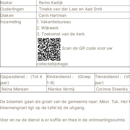
Koster
Remo Kadijk
Ouderlingen
Tineke van der Leer en Aad Smit
Diaken
Carin Hartman
Inzameling
1. Vakantiebureau
2. Wijkwerk
3. Toekomst van de kerk
Scan de QR code voor uw
collectebijdrage.
Oppasdienst :
(Tot 4
Kinderdienst :
(Groep
Tienerdienst :
(V
jaar)
1-8)
jaar)
Reina Mensen
Nienke Vermij
Corinne Steenks
De bloemen gaan als groet van de gemeente naar: Mevr. Tuk. Het k
bloemengroet ligt op de tafel bij de uitgang.
Voor en na de dienst is er koffie en thee in de ontmoetingsruimte.