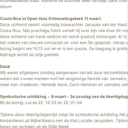
inzamelbakken klaar. Namens de diaconie weer hartelijk dank voo
steun!
Costa Rica in Open Huis Ontmoetingskerk 11 maart
Deze ochtend neemt voormalig boswachter Jacques van der Neut 
Costa Rica. Met prachtige foto’s vertelt hij over zijn reis door dit m
deze ochtend van harte welkom en wordt gastvrij ontvangen. Er is
het maken van nieuwe contacten en voor een fijn gesprek. Inloop v
lezing begint om 10.15 uur en er is een pauze. De toegang is gratis,
bijdrage wordt op prijs gesteld.
Dank
Wij waren afgelopen zondag aangenaam verrast door de kerkbkloeme
weten dat zoveel mensen met het langdurige herstel van Janneke, 
meer kan, meeleven. Hartelijk dank. Carin Hartman en Janneke va
Symbolische schikking - 8 maart - 3e zondag van de Veertigdag
Bij de lezing: Lucas 22: 14-23 en 22: 31-34
Tijdens deze Veertigdagentijd volgt de symbolische schikking het 
kinderdienst uit Bijbel Basics met de titel Locatie Jeruzalem. Tijde
horen we verhalen uit de Stille Week.