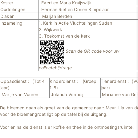
Koster
Evert en Marja Kruijswijk
Ouderlingen
Herman Riet en Corien Simpelaar
Diaken
Marjan Berden
Inzameling
1. Kerk in Actie Vluchtelingen Sudan
2. Wijkwerk
3. Toekomst van de kerk
Scan de QR code voor uw
collectebijdrage.
Oppasdienst :
(Tot 4
Kinderdienst :
(Groep
Tienerdienst :
(V
jaar)
1-8)
jaar)
Marije van Vuuren
Jolanda Vermeij
Marianne van Gel
De bloemen gaan als groet van de gemeente naar: Mevr. Lia van de
voor de bloemengroet ligt op de tafel bij de uitgang.
Voor en na de dienst is er koffie en thee in de ontmoetingsruimte.