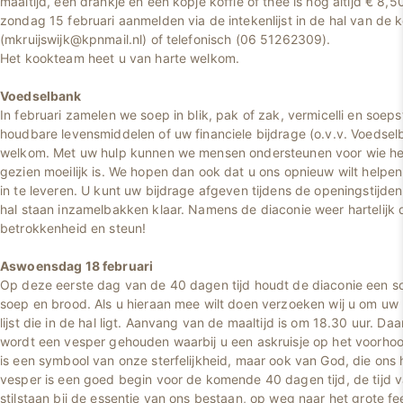
maaltijd, een drankje en een kopje koffie of thee is nog altijd € 8,5
zondag 15 februari aanmelden via de intekenlijst in de hal van de k
(mkruijswijk@kpnmail.nl) of telefonisch (06 51262309).
Het kookteam heet u van harte welkom.
Voedselbank
In februari zamelen we soep in blik, pak of zak, vermicelli en soep
houdbare levensmiddelen of uw financiele bijdrage (o.v.v. Voedselb
welkom. Met uw hulp kunnen we mensen ondersteunen voor wie het
gezien moeilijk is. We hopen dan ook dat u ons opnieuw wilt help
in te leveren. U kunt uw bijdrage afgeven tijdens de openingstijden
hal staan inzamelbakken klaar. Namens de diaconie weer hartelijk
betrokkenheid en steun!
Aswoensdag 18 februari
Op deze eerste dag van de 40 dagen tijd houdt de diaconie een s
soep en brood. Als u hieraan mee wilt doen verzoeken wij u om uw
lijst die in de hal ligt. Aanvang van de maaltijd is om 18.30 uur. D
wordt een vesper gehouden waarbij u een askruisje op het voorhoo
is een symbool van onze sterfelijkheid, maar ook van God, die ons 
vesper is een goed begin voor de komende 40 dagen tijd, de tijd 
stilstaan bij de essentie van ons bestaan, op weg naar het grote f