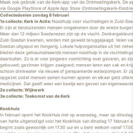
Maak ook gebruik van de Kerk-app van de Ontmoetingskerk. De 
via Google PlayStore of Apple App Store (Ontmoetingskerk-Dordre
Collectedoelen zondag 8 februari
1e collecte: Kerk in Actie:
Noodhulp voor vluchtelingen in Zuid-So
Er zijn al tienduizenden mensen omgekomen door de wrede burger
Meer dan 12 miljoen Soedanezen zijn op de vlucht. Donkergekleurd
Zuid-Soedan kwamen, worden met geweld teruggejaagd. Velen van
Soedan uitgeput en hongerig. Lokale hulporganisaties uit het netwe
bieden deze getraumatiseerde mensen noodhulp in de vluchtelin
daarbuiten. Zo is er voor jongeren voorlichting over gevaren, en zij
gebouwd; gezinnen krijgen zaaigoed; mensen leren een vak en kri
schoon drinkwater via nieuwe of gerepareerde waterpompen. Er zi
opgezet zodat mensen samen kunnen sparen en elkaar geld uitlene
medicijnen. Dat geeft weer een beetje een gevoel van eigenwaarde
2e collecte: Wijkwerk
3e collecte: Toekomst van de Kerk
Kookhuis
In februari opent het KookHuis niet op woensdag, maar op dinsdag
van harte uitgenodigd voor het KookHuis van dinsdag 17 februari a
begint zoals gewoonlijk om 17.30 uur en u bent welkom vanaf 17.00 