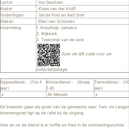
Lector
Ine Geurtsen
Koster
Klaas van der Knijff
Ouderlingen
Gerda Post en Aad Smit
Diaken
Ellen van Schouten
Inzameling
1. Noodhulp Jamaica
2. Wijkkerk
3. Toekomst van de kerk
Scan de QR code voor uw
collectebijdrage.
Oppasdienst :
(Tot 4
Kinderdienst :
(Groep
Tienerdienst :
(V
jaar)
1-8)
jaar)
x
Ali Mensen
x
De bloemen gaan als groet van de gemeente naar: Fam. de Langen.
bloemengroet ligt op de tafel bij de uitgang.
Voor en na de dienst is er koffie en thee in de ontmoetingsruimte.