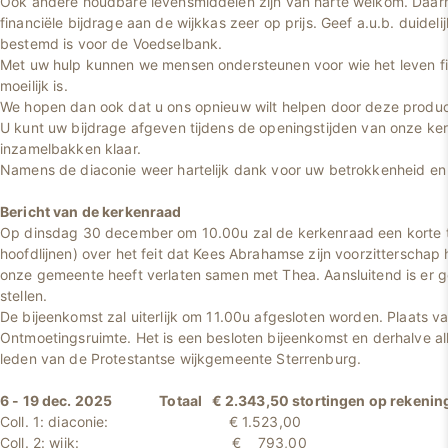
Ook andere houdbare levensmiddelen zijn van harte welkom. Daarn
financiële bijdrage aan de wijkkas zeer op prijs. Geef a.u.b. duidel
bestemd is voor de Voedselbank.
Met uw hulp kunnen we mensen ondersteunen voor wie het leven fi
moeilijk is.
We hopen dan ook dat u ons opnieuw wilt helpen door deze product
U kunt uw bijdrage afgeven tijdens de openingstijden van onze kerk
inzamelbakken klaar.
Namens de diaconie weer hartelijk dank voor uw betrokkenheid en
Bericht van de kerkenraad
Op dinsdag 30 december om 10.00u zal de kerkenraad een korte t
hoofdlijnen) over het feit dat Kees Abrahamse zijn voorzitterschap
onze gemeente heeft verlaten samen met Thea. Aansluitend is er 
stellen.
De bijeenkomst zal uiterlijk om 11.00u afgesloten worden. Plaats v
Ontmoetingsruimte. Het is een besloten bijeenkomst en derhalve al
leden van de Protestantse wijkgemeente Sterrenburg.
6 - 19 dec. 2025 Totaal € 2.343,50 stortingen op rekenin
Coll. 1: diaconie: € 1.523,00
Coll. 2: wijk: € 793,00