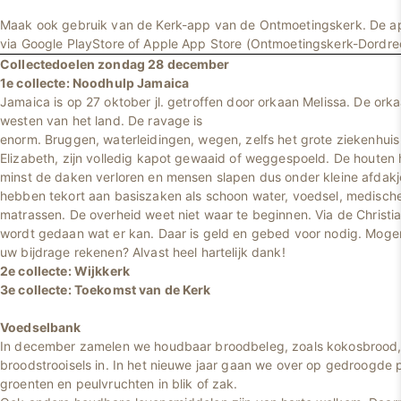
Maak ook gebruik van de Kerk-app van de Ontmoetingskerk. De 
via Google PlayStore of Apple App Store (Ontmoetingskerk-Dordre
Collectedoelen zondag 28 december
1e collecte: Noodhulp Jamaica
Jamaica is op 27 oktober jl. getroffen door orkaan Melissa. De ork
westen van het land. De ravage is
enorm. Bruggen, waterleidingen, wegen, zelfs het grote ziekenhuis
Elizabeth, zijn volledig kapot gewaaid of weggespoeld. De houten 
minst de daken verloren en mensen slapen dus onder kleine afdakj
hebben tekort aan basiszaken als schoon water, voedsel, medische
matrassen. De overheid weet niet waar te beginnen. Via de Christi
wordt gedaan wat er kan. Daar is geld en gebed voor nodig. Mog
uw bijdrage rekenen? Alvast heel hartelijk dank!
2e collecte: Wijkkerk
3e collecte: Toekomst van de Kerk
Voedselbank
In december zamelen we houdbaar broodbeleg, zoals kokosbrood, 
broodstrooisels in. In het nieuwe jaar gaan we over op gedroogde 
groenten en peulvruchten in blik of zak.