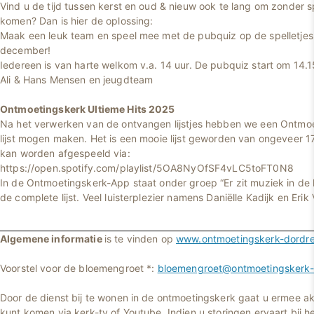
Vind u de tijd tussen kerst en oud & nieuw ook te lang om zonder sp
komen? Dan is hier de oplossing:
Maak een leuk team en speel mee met de pubquiz op de spelletj
december!
Iedereen is van harte welkom v.a. 14 uur. De pubquiz start om 14.1
Ali & Hans Mensen en jeugdteam
Ontmoetingskerk Ultieme Hits 2025
Na het verwerken van de ontvangen lijstjes hebben we een Ontmoe
lijst mogen maken. Het is een mooie lijst geworden van ongeveer 1
kan worden afgespeeld via:
https://open.spotify.com/playlist/5OA8NyOfSF4vLC5toFT
In de Ontmoetingskerk-App staat onder groep “Er zit muziek in de 
de complete lijst. Veel luisterplezier namens Daniëlle Kadijk en Erik 
Algemene informatie
is te vinden op
www.ontmoetingskerk-dordre
Voorstel voor de bloemengroet *:
bloemengroet@ontmoetingskerk-d
Door de dienst bij te wonen in de ontmoetingskerk gaat u ermee ak
kunt komen via kerk-tv of Youtube. Indien u storingen ervaart bij he