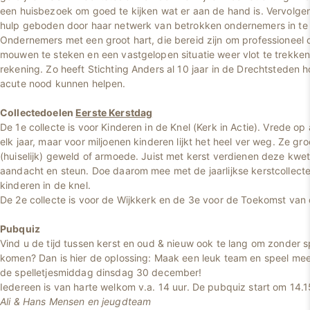
een huisbezoek om goed te kijken wat er aan de hand is. Vervolge
hulp geboden door haar netwerk van betrokken ondernemers in te
Ondernemers met een groot hart, die bereid zijn om professioneel 
mouwen te steken en een vastgelopen situatie weer vlot te trekke
rekening. Zo heeft Stichting Anders al 10 jaar in de Drechtsteden 
acute nood kunnen helpen.
Collectedoelen
Eerste Kerstdag
De 1e collecte is voor Kinderen in de Knel (Kerk in Actie). Vrede op 
elk jaar, maar voor miljoenen kinderen lijkt het heel ver weg. Ze gr
(huiselijk) geweld of armoede. Juist met kerst verdienen deze kwe
aandacht en steun. Doe daarom mee met de jaarlijkse kerstcollecte
kinderen in de knel.
De 2e collecte is voor de Wijkkerk en de 3e voor de Toekomst van 
Pubquiz
Vind u de tijd tussen kerst en oud & nieuw ook te lang om zonder sp
komen? Dan is hier de oplossing: Maak een leuk team en speel me
de spelletjesmiddag dinsdag 30 december!
Iedereen is van harte welkom v.a. 14 uur. De pubquiz start om 14.1
Ali & Hans Mensen en jeugdteam