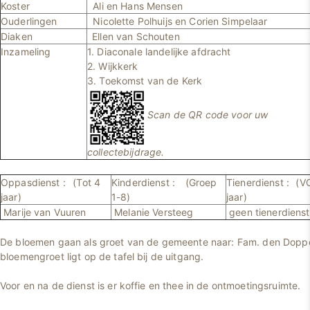
Koster
Ali en Hans Mensen
Ouderlingen
Nicolette Polhuijs en Corien Simpelaar
Diaken
Ellen van Schouten
Inzameling
1. Diaconale landelijke afdracht
2. Wijkkerk
3. Toekomst van de Kerk
Scan de QR code voor uw
collectebijdrage.
Oppasdienst :
(Tot 4
Kinderdienst :
(Groep
Tienerdienst :
(V
jaar)
1-8)
jaar)
Marije van Vuuren
Melanie Versteeg
geen tienerdienst
De bloemen gaan als groet van de gemeente naar: Fam. den Dopper
bloemengroet ligt op de tafel bij de uitgang.
Voor en na de dienst is er koffie en thee in de ontmoetingsruimte.