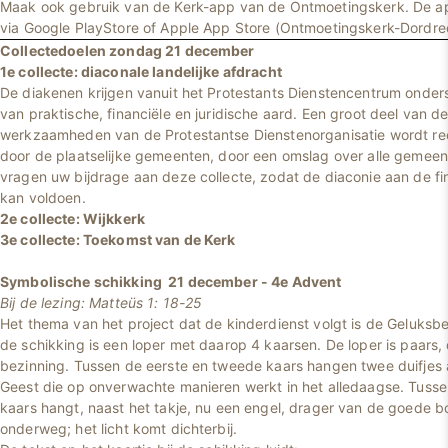
Maak ook gebruik van de Kerk-app van de Ontmoetingskerk. De 
via Google PlayStore of Apple App Store (Ontmoetingskerk-Dordre
Collectedoelen zondag 21 december
1e collecte: diaconale landelijke afdracht
De diakenen krijgen vanuit het Protestants Dienstencentrum onders
van praktische, financiële en juridische aard. Een groot deel van d
werkzaamheden van de Protestantse Dienstenorganisatie wordt re
door de plaatselijke gemeenten, door een omslag over alle gemee
vragen uw bijdrage aan deze collecte, zodat de diaconie aan de fin
kan voldoen.
2e collecte: Wijkkerk
3e collecte: Toekomst van de Kerk
Symbolische schikking 21 december - 4e Advent
Bij de lezing: Matteüs 1: 18-25
Het thema van het project dat de kinderdienst volgt is de Geluksb
de schikking is een loper met daarop 4 kaarsen. De loper is paars, 
bezinning. Tussen de eerste en tweede kaars hangen twee duifjes
Geest die op onverwachte manieren werkt in het alledaagse. Tusse
kaars hangt, naast het takje, nu een engel, drager van de goede b
onderweg; het licht komt dichterbij.