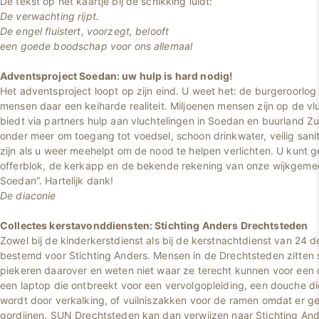
De tekst op het kaartje bij de schikking luidt:
De verwachting rijpt.
De engel fluistert, voorzegt, belooft
een goede boodschap voor ons allemaal
Adventsproject Soedan: uw hulp is hard nodig!
Het adventsproject loopt op zijn eind. U weet het: de burgeroorlog
mensen daar een keiharde realiteit. Miljoenen mensen zijn op de vlu
biedt via partners hulp aan vluchtelingen in Soedan en buurland Z
onder meer om toegang tot voedsel, schoon drinkwater, veilig sanit
zijn als u weer meehelpt om de nood te helpen verlichten. U kunt
offerblok, de kerkapp en de bekende rekening van onze wijkgemee
Soedan”. Hartelijk dank!
De diaconie
Collectes kerstavonddiensten: Stichting Anders Drechtsteden
Zowel bij de kinderkerstdienst als bij de kerstnachtdienst van 24 
bestemd voor Stichting Anders. Mensen in de Drechtsteden zitten 
piekeren daarover en weten niet waar ze terecht kunnen voor een 
een laptop die ontbreekt voor een vervolgopleiding, een douche d
wordt door verkalking, of vuilniszakken voor de ramen omdat er ge
gordijnen. SUN Drechtsteden kan dan verwijzen naar Stichting And