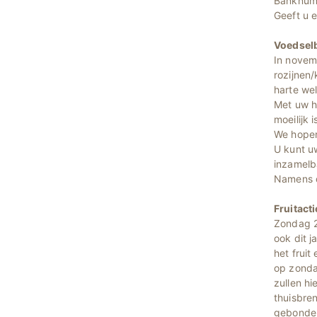
Banknumm
Geeft u 
Voedsel
In novem
rozijnen
harte wel
Met uw h
moeilijk i
We hopen
U kunt u
inzamelb
Namens d
Fruitact
Zondag 2
ook dit 
het fruit
op zonda
zullen hi
thuisbre
gebonden