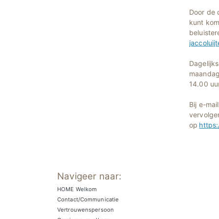
Door de 
kunt kome
beluiste
jaccolui
Dagelijk
maandag 
14.00 uur
Bij e-mai
vervolge
op
https
Navigeer naar:
HOME Welkom
Contact/Communicatie
Vertrouwenspersoon