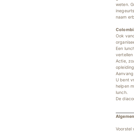
weten. G
inegeurts
naam erb
Colombi
Ook vanda
organisee
Een lunch
vertellen
Actie, z
opleidin
Aanvang v
U bent vr
helpen m
lunch.
De diaco
Algemen
Voorstel