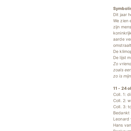
Symbolis
Dit jaar 
We zien e
zijn men
koninkrij
aarde ve
omstraalt
De klimo
De lijst 
Zo vriende
zoals ee
zo is mij
11 - 
Coll
Col
Col
Bedankt 
Leonard 
Hans van