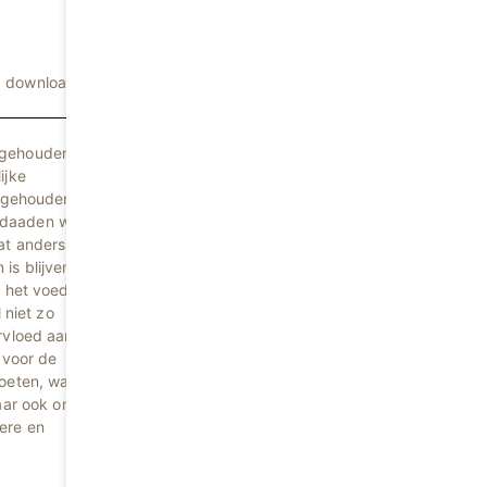
e downloaden
 gehouden,
ijke
g gehouden.
ldaaden werd
at anders
is blijven
 het voedsel
 niet zo
rvloed aan
 voor de
moeten, waar
aar ook onze
ere en