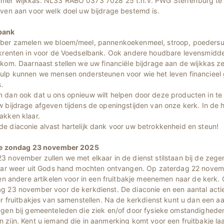
er wijkkas: NL33 RABO 0373 7028 25 t.n.v. PWG Sterrenburg te 
even aan voor welk doel uw bijdrage bestemd is.
bank
ber zamelen we bloem/meel, pannenkoekenmeel, stroop, poedersu
/krenten in voor de Voedselbank. Ook andere houdbare levensmidde
kom. Daarnaast stellen we uw financiële bijdrage aan de wijkkas zee
ulp kunnen we mensen ondersteunen voor wie het leven financieel
s.
 dan ook dat u ons opnieuw wilt helpen door deze producten in te 
w bijdrage afgeven tijdens de openingstijden van onze kerk. In de h
akken klaar.
e diaconie alvast hartelijk dank voor uw betrokkenheid en steun!
ie zondag 23 november 2025
3 november zullen we met elkaar in de dienst stilstaan bij de zege
jaar weer uit Gods hand mochten ontvangen. Op zaterdag 22 novem
 en andere artikelen voor in een fruitbakje meenemen naar de kerk. 
g 23 november voor de kerkdienst. De diaconie en een aantal acti
er fruitbakjes van samenstellen. Na de kerkdienst kunt u dan een aa
ngen bij gemeenteleden die ziek en/of door fysieke omstandighede
 zijn. Kent u iemand die in aanmerking komt voor een fruitbakje laa