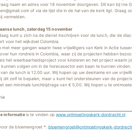
raag naam en adres voor 18 november doorgeven. Dit kan bij Ine G
en@gmail.com of via de lijst die in de hal van de kerk ligt. Graag 
ij vermelden.
aanse lunch, zaterdag 15 november
ag kunt u zich na de dienst inschrijven voor de lunch, die de diac
rt voor het wijkdoel Colombia.
 met meer gangen waarin twee vrijwilligers van Kerk in Actie tusse
 over hun rondreis in Colombia, waar zij de projecten hebben bezoc
oals het weerbaarheidsproject voor kinderen en het project waarin 
g kunnen volgen om in de horecasector een baan te kunnen vinden.
an de lunch is 12.00 uur. Wij hopen op uw deelname en uw vrijwilli
ij dit zelf te bepalen, maar u kunt het ondersteunen van de projec
et een minimale lunchbijdrage van € 5,00. Wij hopen u te ontmoet
nie
e informatie
is te vinden op
www.ontmoetingskerk-dordrecht.nl
 voor de bloemengroet *:
bloemengroet@ontmoetingskerk-dordrecht