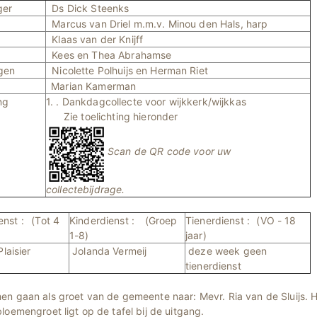
ger
Ds Dick Steenks
Marcus van Driel m.m.v. Minou den Hals, harp
Klaas van der Knijff
Kees en Thea Abrahamse
ngen
Nicolette Polhuijs en Herman Riet
Marian Kamerman
ng
1. . Dankdagcollecte voor wijkkerk/wijkkas
Zie toelichting hieronder
Scan de QR code voor uw
collectebijdrage.
nst :
(Tot 4
Kinderdienst :
(Groep
Tienerdienst :
(VO - 18
1-8)
jaar)
Plaisier
Jolanda Vermeij
deze week geen
tienerdienst
en gaan als groet van de gemeente naar: Mevr. Ria van de Sluijs. H
loemengroet ligt op de tafel bij de uitgang.