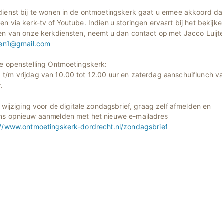
dienst bij te wonen in de ontmoetingskerk gaat u ermee akkoord dat
n via kerk-tv of Youtube. Indien u storingen ervaart bij het bekijke
ren van onze kerkdiensten, neemt u dan contact op met Jacco Luijte
jten1@gmail.com
se openstelling Ontmoetingskerk:
t/m vrijdag van 10.00 tot 12.00 uur en zaterdag aanschuiflunch va
.
l wijziging voor de digitale zondagsbrief, graag zelf afmelden en
ns opnieuw aanmelden met het nieuwe e-mailadres
://www.ontmoetingskerk-dordrecht.nl/zondagsbrief