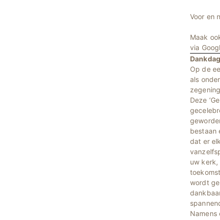
Voor en n
Maak ook
via Goog
Dankdag
Op de ee
als onde
zegening
Deze ‘Ge
gecelebr
geworden
bestaan 
dat er el
vanzelfs
uw kerk, 
toekomst
wordt ge
dankbaar
spannende
Namens d