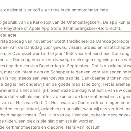
a de dienst is er koffie en thee in de ontmoetingsruimte.
 gebruik van de Kerk-app van de Ontmoetingskerk. De app kun j
le PlayStore of Apple App Store (Ontmoetingskerk-Dordrecht).
collecte
rste zondag van november wordt traditioneel de Dankdagcollecte
rdeel van de Dankdag voor gewas, visserij, arbeid en maatschappel
en. In Overijssel werd in het jaar 1658 voor het eerst een Dankda
nerale Dankdag voor de veelvoudige verkregen segeningen en we
eert op den eersten Donderdag in September’. Dat is nu allemaal w
, maar de intentie om de Schepper te danken voor alle zegeningen 
en is nog steeds een waardevolle traditie. Dankbaarheid tonen voor
ke dag is, het onderwijs en de goede medische zorg. Het is allemaal
prekend als het soms lijkt. Geef deze zondag wat extra van uw ove
iets dat voelt als een offer. Zo kunnen de kerkrentmeesters zorgen
 van dit Huis van God. Dit Huis waar wij God en elkaar mogen ont
beden en geluisterd, gelachen en gehuild, waar wij ons verdriet, m
heid mogen tonen. Óns Huis van de Heer dat, zeker in deze onzek
 tijden, een plek is die niet gemist kán worden.
e kerkrentmeesters en diaconie, Hans van Rossum