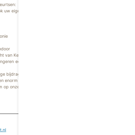
eurtsen:
ook uw eigen
onie
ndoor
ht van Kerk in
jongeren een
ge bijdrage.
ten enorm
en op onze
.nl