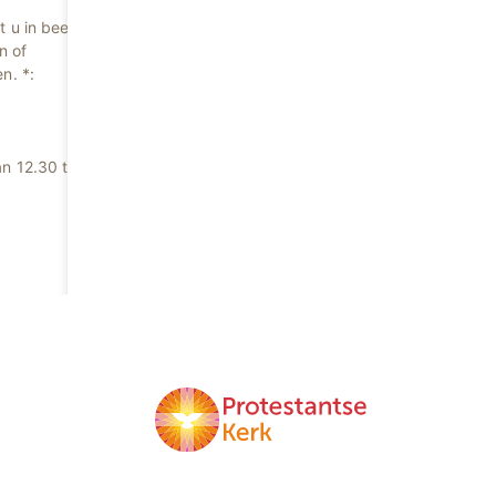
 u in beeld
n of
n. *:
n 12.30 tot