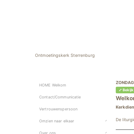
Ontmoetingskerk Sterrenburg
ZONDAG
HOME Welkom
⤢ Bekijk
Contact/Communicatie
Welko
Kerkdie
Vertrouwenspersoon
De liturg
Omzien naar elkaar
Over ons