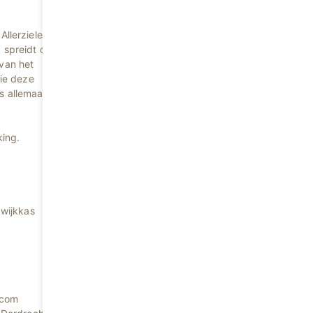
llerzielen.
 spreidt over
 van het
die deze
s allemaal
king.
wijkkas
27,00
.com