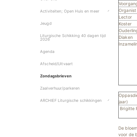
Voorgan
Organist
Activiteiten; Open Huis en meer
Lector
Koster
Jeugd
Ouderli
Liturgische Schikking 40 dagen tijd
Diaken
2026
Inzameli
Agenda
Afscheid/Uitvaart
Zondagsbrieven
Zaalverhuur/parkeren
Oppasdie
ARCHIEF Liturgische schikkingen
jaar)
Brigitte 
De bloem
voor de b