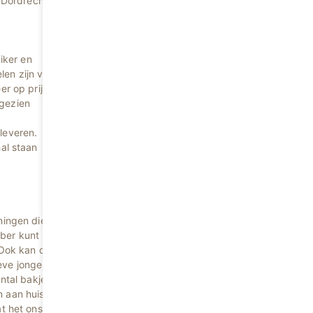
Dordrecht.
iker en
len zijn van
r op prijs.
 gezien
leveren.
al staan
ningen die we
ber kunt u
Ook kan dit
eve jongeren
ntal bakjes
n aan huis
t het ons