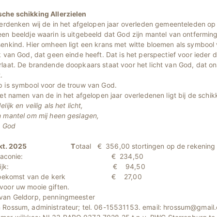
che schikking Allerzielen
herdenken wij de in het afgelopen jaar overleden gemeenteleden op A
en beeldje waarin is uitgebeeld dat God zijn mantel van ontferming
senkind. Hier omheen ligt een krans met witte bloemen als symbool
k van God, dat geen einde heeft. Dat is het perspectief voor ieder 
rlaat. De brandende doopkaars staat voor het licht van God, dat on
.
p is symbool voor de trouw van God.
met namen van de in het afgelopen jaar overledenen ligt bij de schik
lijk en veilig als het licht,
n mantel om mij heen geslagen,
n God
24 okt. 2025 T
otaal € 356,00 stortingen op de rekening 
. 1: diaconie: € 234,50
l. 2: wijk: € 94,50
l. 3: toekomst van de kerk € 
voor uw mooie giften.
van Geldorp, penningmeester
 Rossum, administrateur; tel. 06-15531153. email: hrossum@gmail