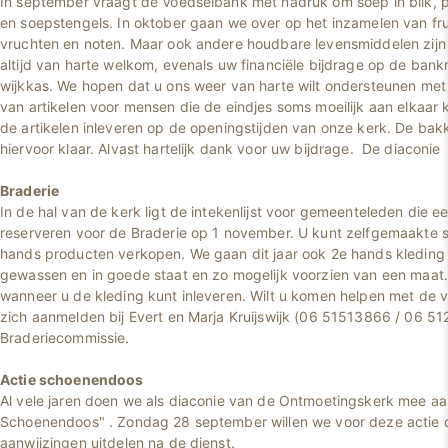
In september vraagt de Voedselbank met nadruk om soep in blik, pa
en soepstengels. In oktober gaan we over op het inzamelen van fru
vruchten en noten. Maar ook andere houdbare levensmiddelen zijn
altijd van harte welkom, evenals uw financiële bijdrage op de ban
wijkkas. We hopen dat u ons weer van harte wilt ondersteunen met 
van artikelen voor mensen die de eindjes soms moeilijk aan elkaar
de artikelen inleveren op de openingstijden van onze kerk. De bakk
hiervoor klaar. Alvast hartelijk dank voor uw bijdrage. De diaconie
Braderie
In de hal van de kerk ligt de intekenlijst voor gemeenteleden die e
reserveren voor de Braderie op 1 november. U kunt zelfgemaakte s
hands producten verkopen. We gaan dit jaar ook 2e hands kleding 
gewassen en in goede staat en zo mogelijk voorzien van een maat. 
wanneer u de kleding kunt inleveren. Wilt u komen helpen met de 
zich aanmelden bij Evert en Marja Kruijswijk (06 51513866 / 06 5
Braderiecommissie.
Actie schoenendoos
Al vele jaren doen we als diaconie van de Ontmoetingskerk mee aa
Schoenendoos" . Zondag 28 september willen we voor deze actie 
aanwijzingen uitdelen na de dienst.