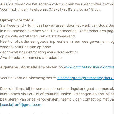
Als u de dienst via het scherm volgt kunnen we u een folder bezor
Voor inlichtingen: telefoonnr. 078-6172563 s.v.p. na 18 uur.
Oproep voor foto’s
Startweekend - 'Kijk! Laat je verrassen door het werk van Gods Gee
In het komende nummer van "De Ontmoeting" komt zeker één pagi
op de vele activiteiten van dit startweekend.
Heeft u foto's die een goede impressie en sfeer weergeven, en m
worden, stuur ze dan op naar:
deontmoeting@ontmoetingskerk-dordrecht.nl
Alvast bedankt, namens de redactie.
Algemene informatie
is te vinden op
www.ontmoetingskerk-dordre
Voorstel voor de bloemengroet *:
bloemengroet@ontmoetingskerk-d
Door de dienst bij te wonen in de ontmoetingskerk gaat u ermee ak
kunt komen via kerk-tv of Youtube. Indien u storingen ervaart bij he
beluisteren van onze kerkdiensten, neemt u dan contact op met Jac
jaccoluijten1@gmail.com