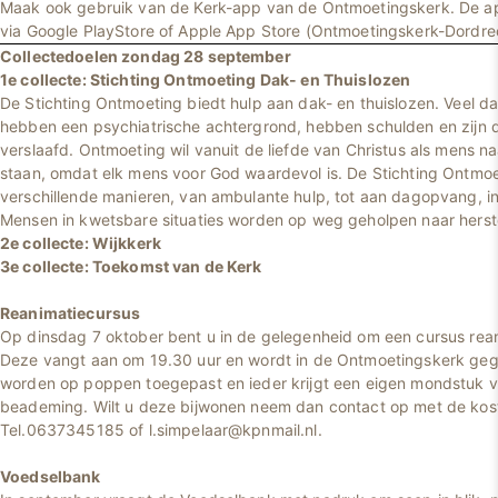
Maak ook gebruik van de Kerk-app van de Ontmoetingskerk. De 
via Google PlayStore of Apple App Store (Ontmoetingskerk-Dordre
Collectedoelen zondag 28 september
1e collecte: Stichting Ontmoeting Dak- en Thuislozen
De Stichting Ontmoeting biedt hulp aan dak- en thuislozen. Veel da
hebben een psychiatrische achtergrond, hebben schulden en zijn d
verslaafd. Ontmoeting wil vanuit de liefde van Christus als mens 
staan, omdat elk mens voor God waardevol is. De Stichting Ontmoe
verschillende manieren, van ambulante hulp, tot aan dagopvang, in
Mensen in kwetsbare situaties worden op weg geholpen naar herst
2e collecte: Wijkkerk
3e collecte: Toekomst van de Kerk
Reanimatiecursus
Op dinsdag 7 oktober bent u in de gelegenheid om een cursus rean
Deze vangt aan om 19.30 uur en wordt in de Ontmoetingskerk ge
worden op poppen toegepast en ieder krijgt een eigen mondstuk
beademing. Wilt u deze bijwonen neem dan contact op met de kost
Tel.0637345185 of l.simpelaar@kpnmail.nl.
Voedselbank