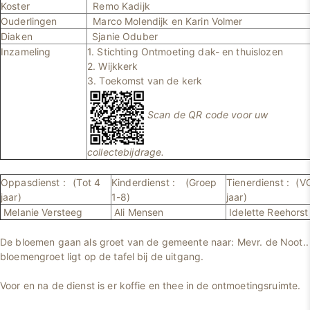
Koster
Remo Kadijk
Ouderlingen
Marco Molendijk en Karin Volmer
Diaken
Sjanie Oduber
Inzameling
1. Stichting Ontmoeting dak- en thuislozen
2. Wijkkerk
3. Toekomst van de kerk
Scan de QR code voor uw
collectebijdrage.
Oppasdienst :
(Tot 4
Kinderdienst :
(Groep
Tienerdienst :
(V
jaar)
1-8)
jaar)
Melanie Versteeg
Ali Mensen
Idelette Reehorst
De bloemen gaan als groet van de gemeente naar: Mevr. de Noot.. 
bloemengroet ligt op de tafel bij de uitgang.
Voor en na de dienst is er koffie en thee in de ontmoetingsruimte.