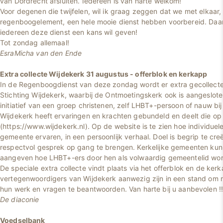
van Dordrecht afsluiten. Iedereen is van harte welkom!
Voor degenen die twijfelen, wil ik graag zeggen dat we met elkaar,
regenboogelement, een hele mooie dienst hebben voorbereid. Daa
iedereen deze dienst een kans wil geven!
Tot zondag allemaal!
EsraMicha van den Ende
Extra collecte Wijdekerk 31 augustus - offerblok en kerkapp
In de Regenboogdienst van deze zondag wordt er extra gecollectee
Stichting Wijdekerk, waarbij de Ontmoetingskerk ook is aangeslote
initiatief van een groep christenen, zelf LHBT+-persoon of nauw bi
Wijdekerk heeft ervaringen en krachten gebundeld en deelt die op
(https://www.wijdekerk.nl). Op de website is te zien hoe individue
gemeente ervaren, in een persoonlijk verhaal. Doel is begrip te cr
respectvol gesprek op gang te brengen. Kerkelijke gemeenten kun
aangeven hoe LHBT+-ers door hen als volwaardig gemeentelid wo
De speciale extra collecte vindt plaats via het offerblok en de kerk
vertegenwoordigers van Wijdekerk aanwezig zijn in een stand om m
hun werk en vragen te beantwoorden. Van harte bij u aanbevolen !
De diaconie
Voedselbank