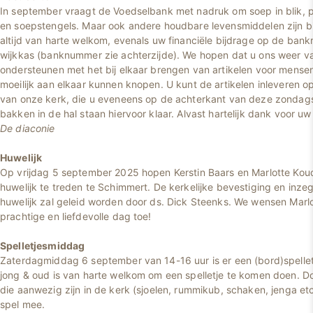
In september vraagt de Voedselbank met nadruk om soep in blik, pa
en soepstengels. Maar ook andere houdbare levensmiddelen zijn b
altijd van harte welkom, evenals uw financiële bijdrage op de ban
wijkkas (banknummer zie achterzijde). We hopen dat u ons weer va
ondersteunen met het bij elkaar brengen van artikelen voor mense
moeilijk aan elkaar kunnen knopen. U kunt de artikelen inleveren o
van onze kerk, die u eveneens op de achterkant van deze zondags
bakken in de hal staan hiervoor klaar. Alvast hartelijk dank voor uw
De diaconie
Huwelijk
Op vrijdag 5 september 2025 hopen Kerstin Baars en Marlotte Koudi
huwelijk te treden te Schimmert. De kerkelijke bevestiging en inz
huwelijk zal geleid worden door ds. Dick Steenks. We wensen Marlo
prachtige en liefdevolle dag toe!
Spelletjesmiddag
Zaterdagmiddag 6 september van 14-16 uur is er een (bord)spelle
jong & oud is van harte welkom om een spelletje te komen doen. D
die aanwezig zijn in de kerk (sjoelen, rummikub, schaken, jenga et
spel mee.