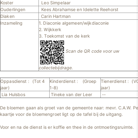
Koster
Leo Simpelaar
Ouderlingen
Kees Abrahamse en Idelette Reehorst
Diaken
Carin Hartman
Inzameling
1. Diaconie algemeen/wijkdiaconie
2. Wijkkerk
3. Toekomst van de kerk
Scan de QR code voor uw
collectebijdrage.
Oppasdienst :
(Tot 4
Kinderdienst :
(Groep
Tienerdienst :
(V
jaar)
1-8)
jaar)
Lia Hulsbos
Tineke van der Leer
--
De bloemen gaan als groet van de gemeente naar: mevr. C.A.W. Pe
kaartje voor de bloemengroet ligt op de tafel bij de uitgang.
Voor en na de dienst is er koffie en thee in de ontmoetingsruimte.