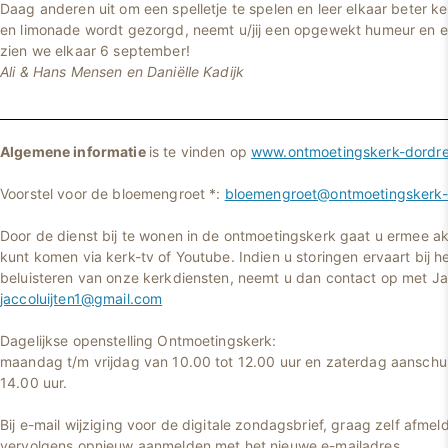
Daag anderen uit om een spelletje te spelen en leer elkaar beter ke
en limonade wordt gezorgd, neemt u/jij een opgewekt humeur en 
zien we elkaar 6 september!
Ali & Hans Mensen en Daniëlle Kadijk
Algemene informatie
is te vinden op
www.ontmoetingskerk-dordre
Voorstel voor de bloemengroet *:
bloemengroet@ontmoetingskerk-d
Door de dienst bij te wonen in de ontmoetingskerk gaat u ermee ak
kunt komen via kerk-tv of Youtube. Indien u storingen ervaart bij he
beluisteren van onze kerkdiensten, neemt u dan contact op met Jac
jaccoluijten1@gmail.com
Dagelijkse openstelling Ontmoetingskerk:
maandag t/m vrijdag van 10.00 tot 12.00 uur en zaterdag aanschui
14.00 uur.
Bij e-mail wijziging voor de digitale zondagsbrief, graag zelf afmel
vervolgens opnieuw aanmelden met het nieuwe e-mailadres