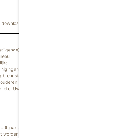
e downloaden
stijgende)
ureau,
ijke
inigingen of
 opbrengsten
r ouderen, de
, etc. Uw
s 6 jaar en
pt worden