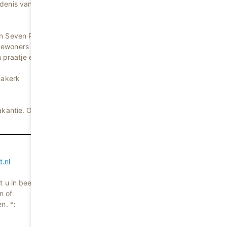
jdenis van zijn
an Seven Plus
bewoners naar
 praatje en
nakerk
akantie. Onze
.nl
 u in beeld
n of
n. *: