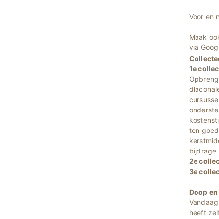
Voor en n
Maak ook
via Goog
Collecte
1e colle
Opbrengs
diaconale
cursusse
ondersteu
kostenst
ten goede
kerstmid
bijdrage 
2e colle
3e colle
Doop en 
Vandaag, 
heeft ze