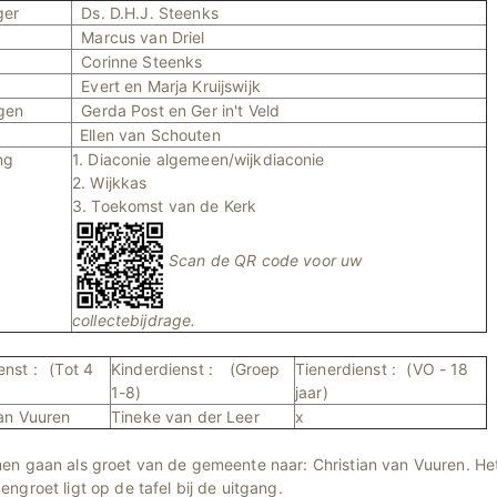
ger
Ds. D.H.J. Steenks
Marcus van Driel
Corinne Steenks
Evert en Marja Kruijswijk
ngen
Gerda Post en Ger in't Veld
Ellen van Schouten
ng
1. Diaconie algemeen/wijkdiaconie
2. Wijkkas
3. Toekomst van de Kerk
Scan de QR code voor uw
collectebijdrage.
nst :
(Tot 4
Kinderdienst :
(Groep
Tienerdienst :
(VO - 18
1-8)
jaar)
an Vuuren
Tineke van der Leer
x
en gaan als groet van de gemeente naar: Christian van Vuuren. Het
ngroet ligt op de tafel bij de uitgang.