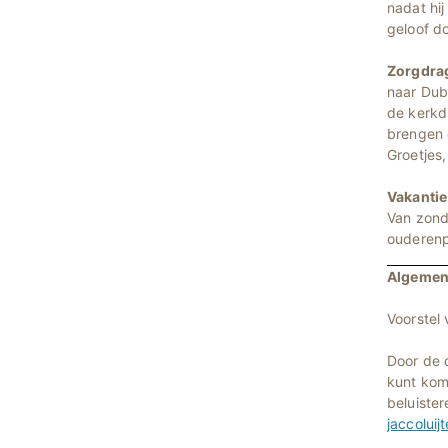
nadat hij
geloof d
Zorgdra
naar Dub
de kerkdi
brengen 
Groetjes
Vakantie
Van zond
ouderenp
Algemen
Voorstel
Door de 
kunt kome
beluiste
jaccolui