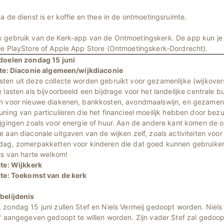
a de dienst is er koffie en thee in de ontmoetingsruimte.
 gebruik van de Kerk-app van de Ontmoetingskerk. De app kun j
le PlayStore of Apple App Store (Ontmoetingskerk-Dordrecht).
doelen zondag 15 juni
cte: Diaconie algemeen/wijkdiaconie
ten uit deze collecte worden gebruikt voor gezamenlijke (wijkover
 lasten als bijvoorbeeld een bijdrage voor het landelijke centrale b
n voor nieuwe diakenen, bankkosten, avondmaalswijn, en gezamenl
ning van particulieren die het financieel moeilijk hebben door bezu
ijgingen zoals voor energie of huur. Aan de andere kant komen de
 aan diaconale uitgaven van de wijken zelf, zoals activiteiten voo
dag, zomerpakketten voor kinderen die dat goed kunnen gebruiken
is van harte welkom!
cte: Wijkkerk
cte: Toekomst van de kerk
belijdenis
zondag 15 juni zullen Stef en Niels Vermeij gedoopt worden. Niels i
lf aangegeven gedoopt te willen worden. Zijn vader Stef zal gedoo