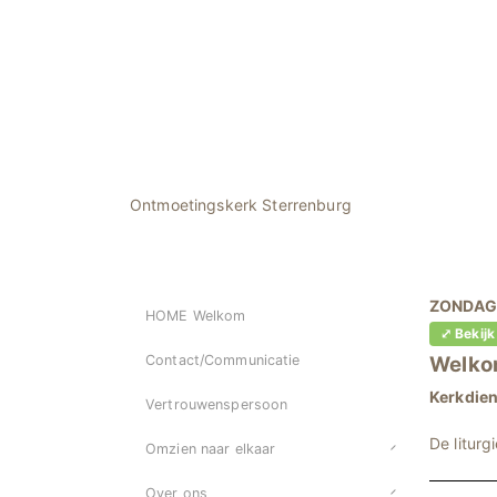
Ontmoetingskerk Sterrenburg
ZONDAGS
HOME Welkom
⤢ Bekijk
Contact/Communicatie
Welko
Kerkdien
Vertrouwenspersoon
De liturg
Omzien naar elkaar
Over ons