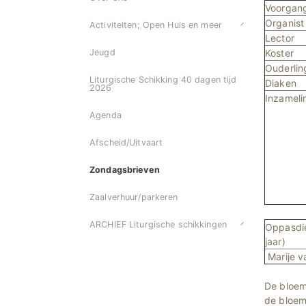
Voorgan
Organist
Activiteiten; Open Huis en meer
Lector
Koster
Jeugd
Ouderli
Liturgische Schikking 40 dagen tijd
Diaken
2026
Inzameli
Agenda
Afscheid/Uitvaart
Zondagsbrieven
Zaalverhuur/parkeren
ARCHIEF Liturgische schikkingen
Oppasdie
jaar)
Marije v
De bloem
de bloeme