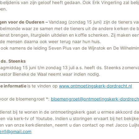
 belijdenis van zijn geloof heeft gedaan. Ook Erik Vingerling zal beli
oen.
gen voor de Ouderen
–
Vandaag (zondag 15 juni) zijn de tieners v
belmonde waar ze samen met de tieners uit de andere kerken de 
enst brengen, liturgieën uitdelen en koffie schenken. Zij maken een
de mensen daarna ook weer terug naar hun huis.
, ook namens de leiding Seven Plus van de Wijnstok en De Wilhelmi
 ds. Steenks
agmiddag 15 juni t/m zondag 13 juli a.s. heeft ds. Steenks zomerv
astor Bieneke de Waal neemt waar indien nodig.
e informatie
is te vinden op
www.ontmoetingskerk-dordrecht.nl
 voor de bloemengroet *:
bloemengroet@ontmoetingskerk-dordrecht
dienst bij te wonen in de ontmoetingskerk gaat u ermee akkoord dat
n via kerk-tv of Youtube. Indien u storingen ervaart bij het bekijke
ren van onze kerkdiensten, neemt u dan contact op met Jacco Luijte
jten1@gmail.com