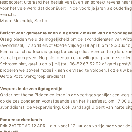
respecteert uiteraard het besluit van Evert en spreekt tevens haar 
voor het vele werk dat door Evert in de voorbije jaren als ouderlin
verricht.
Marco Molendijk, Scriba
Bericht voor gemeenteleden die gebruik maken van de zondagse
Graag bieden we u de mogelijkheid om de avonddiensten van Wit
(avondmaal, 17 april) en/of Goede Vrijdag (18 april) om 19.30uur bi
Een aantal chauffeurs is graag bereid op die avonden te rijden. Een
zich al opgegeven. Nog niet gedaan en u wilt graag van deze die
Schroom niet, geef u op bij mij (tel. 06-52 67 52 92 of gerdapost@
proberen we zoveel mogelijk aan de vraag te voldoen. Ik zie uw b
Gerda Post, werkgroep eredienst
Vespers in de veertigdagentijd
Onder het thema Bidden en leren in de veertigdagentijd: een weg n
op de zes zondagen voorafgaande aan het Paasfeest, om 17:00 uu
avonddienst, de vesperviering. Ook vandaag! U bent van harte ui
Pannenkoekenlunch
Prik ZATERDAG 12 APRIL a.s. vanaf 12 uur een vorkje mee voor de 
wijkdoel!!