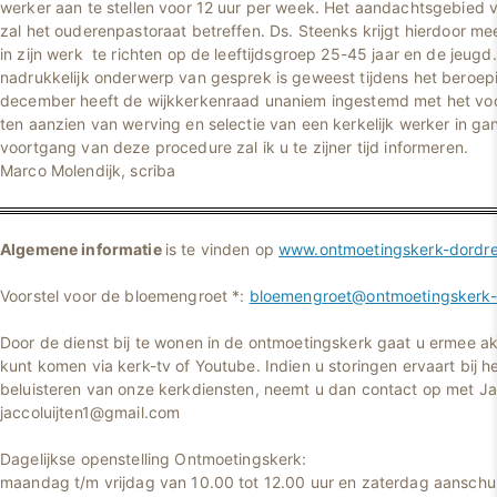
werker aan te stellen voor 12 uur per week. Het aandachtsgebied v
zal het ouderenpastoraat betreffen. Ds. Steenks krijgt hierdoor mee
in zijn werk te richten op de leeftijdsgroep 25-45 jaar en de jeug
nadrukkelijk onderwerp van gesprek is geweest tijdens het beroe
december heeft de wijkkerkenraad unaniem ingestemd met het voo
ten aanzien van werving en selectie van een kerkelijk werker in ga
voortgang van deze procedure zal ik u te zijner tijd informeren.
Marco Molendijk, scriba
Algemene informatie
is te vinden op
www.ontmoetingskerk-dordre
Voorstel voor de bloemengroet *:
bloemengroet@ontmoetingskerk-d
Door de dienst bij te wonen in de ontmoetingskerk gaat u ermee ak
kunt komen via kerk-tv of Youtube. Indien u storingen ervaart bij he
beluisteren van onze kerkdiensten, neemt u dan contact op met Jac
jaccoluijten1@gmail.com
Dagelijkse openstelling Ontmoetingskerk:
maandag t/m vrijdag van 10.00 tot 12.00 uur en zaterdag aanschui