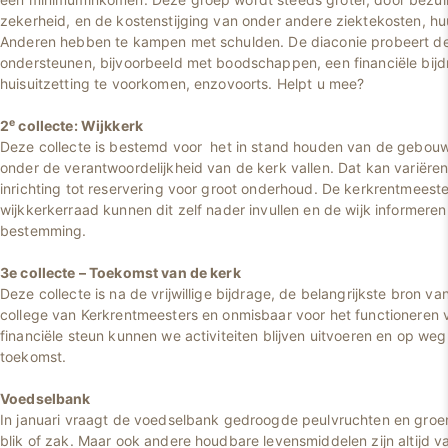
zekerheid, en de kostenstijging van onder andere ziektekosten, huu
Anderen hebben te kampen met schulden. De diaconie probeert d
ondersteunen, bijvoorbeeld met boodschappen, een financiële bij
huisuitzetting te voorkomen, enzovoorts. Helpt u mee?
e
2
collecte: Wijkkerk
Deze collecte is bestemd voor het in stand houden van de gebouw
onder de verantwoordelijkheid van de kerk vallen. Dat kan variëre
inrichting tot reservering voor groot onderhoud. De kerkrentmeest
wijkkerkerraad kunnen dit zelf nader invullen en de wijk informere
bestemming.
3e collecte – Toekomst van de kerk
Deze collecte is na de vrijwillige bijdrage, de belangrijkste bron v
college van Kerkrentmeesters en onmisbaar voor het functioneren 
financiële steun kunnen we activiteiten blijven uitvoeren en op we
toekomst.
Voedselbank
In januari vraagt de voedselbank gedroogde peulvruchten en groen
blik of zak. Maar ook andere houdbare levensmiddelen zijn altijd v