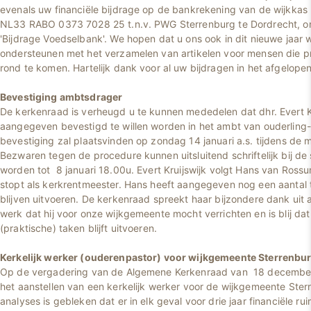
evenals uw financiële bijdrage op de bankrekening van de wijkk
NL33 RABO 0373 7028 25 t.n.v. PWG Sterrenburg te Dordrecht, o
'Bijdrage Voedselbank'. We hopen dat u ons ook in dit nieuwe jaar w
ondersteunen met het verzamelen van artikelen voor mensen die
rond te komen. Hartelijk dank voor al uw bijdragen in het afgelopen
Bevestiging ambtsdrager
De kerkenraad is verheugd u te kunnen mededelen dat dhr. Evert K
aangegeven bevestigd te willen worden in het ambt van ouderling
bevestiging zal plaatsvinden op zondag 14 januari a.s. tijdens de 
Bezwaren tegen de procedure kunnen uitsluitend schriftelijk bij de
worden tot 8 januari 18.00u. Evert Kruijswijk volgt Hans van Rossu
stopt als kerkrentmeester. Hans heeft aangegeven nog een aantal tak
blijven uitvoeren. De kerkenraad spreekt haar bijzondere dank uit 
werk dat hij voor onze wijkgemeente mocht verrichten en is blij da
(praktische) taken blijft uitvoeren.
Kerkelijk werker (ouderenpastor) voor wijkgemeente Sterrenbu
Op de vergadering van de Algemene Kerkenraad van 18 december j
het aanstellen van een kerkelijk werker voor de wijkgemeente Sterr
analyses is gebleken dat er in elk geval voor drie jaar financiële rui