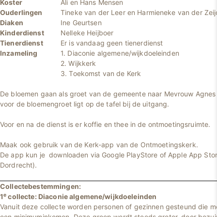
Koster
Ali en Hans Mensen
Ouderlingen
Tineke van der Leer en Harmieneke van der Zei
Diaken
Ine Geurtsen
Kinderdienst
Nelleke Heijboer
Tienerdienst
Er is vandaag geen tienerdienst
Inzameling
1. Diaconie algemene/wijkdoeleinden
2. Wijkkerk
3. Toekomst van de Kerk
De bloemen gaan als groet van de gemeente
naar Mevrouw Agnes
voor de bloemengroet ligt op de tafel bij de uitgang.
Voor en na de dienst is er koffie en thee in de ontmoetingsruimte.
Maak ook gebruik van de Kerk-app van de Ontmoetingskerk.
De app kun je downloaden via Google PlayStore of Apple App Sto
Dordrecht).
Collectebestemmingen:
e
1
collecte: Diaconie algemene/wijkdoeleinden
Vanuit deze collecte worden personen of gezinnen gesteund die 
een minimuminkomen. Deze groep wordt steeds groter, door bezuin