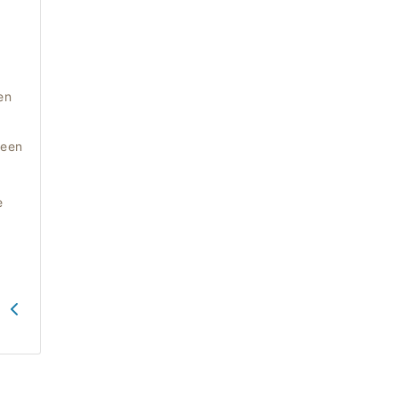
en
 een
e
G