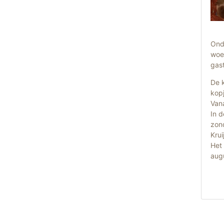
Ond
woe
gast
De k
kopj
Vana
In d
zond
Krui
Het 
aug