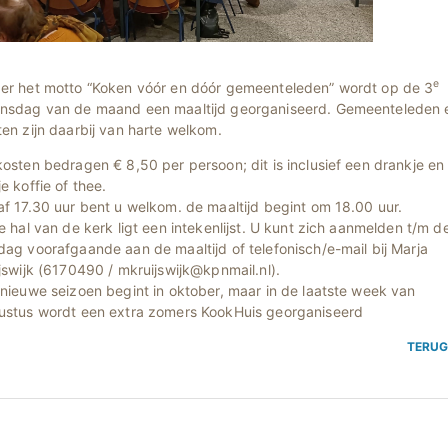
e
er het motto “Koken vóór en dóór gemeenteleden” wordt op de 3
nsdag van de maand een maaltijd georganiseerd. Gemeenteleden 
en zijn daarbij van harte welkom.
osten bedragen € 8,50 per persoon; dit is inclusief een drankje en
e koffie of thee.
f 17.30 uur bent u welkom. de maaltijd begint om 18.00 uur.
e hal van de kerk ligt een intekenlijst. U kunt zich aanmelden t/m d
ag voorafgaande aan de maaltijd of telefonisch/e-mail bij Marja
jswijk (6170490 / mkruijswijk@kpnmail.nl).
nieuwe seizoen begint in oktober, maar in de laatste week van
ustus wordt een extra zomers KookHuis georganiseerd
TERU