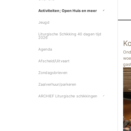
Activiteiten; Open Huis en meer
Jeugd
Liturgische Schikking 40 dagen tijd
2026
Ko
Agenda
Ond
woe
Afscheid/Uitvaart
gast
Zondagsbrieven
Zaalverhuur/parkeren
ARCHIEF Liturgische schikkingen