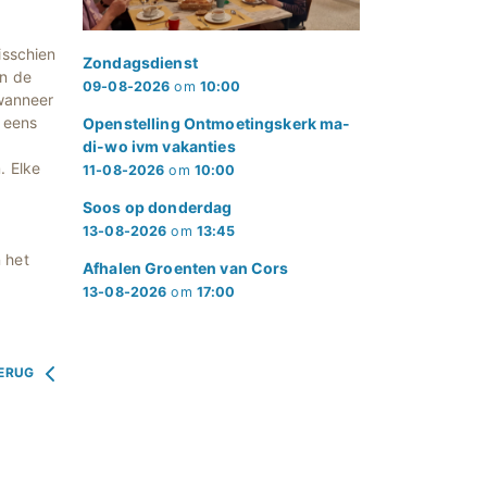
isschien
Zondagsdienst
in de
09-08-2026
om
10:00
 wanneer
r eens
Openstelling Ontmoetingskerk ma-
di-wo ivm vakanties
. Elke
11-08-2026
om
10:00
Soos op donderdag
13-08-2026
om
13:45
 het
Afhalen Groenten van Cors
13-08-2026
om
17:00
ERUG