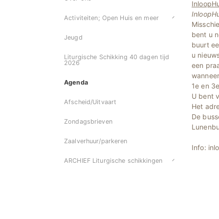
InloopHu
InloopHu
Activiteiten; Open Huis en meer
Misschie
bent u n
Jeugd
buurt ee
u nieuws
Liturgische Schikking 40 dagen tijd
2026
een praa
wanneer 
Agenda
1e en 3
U bent v
Afscheid/Uitvaart
Het adr
De busse
Zondagsbrieven
Lunenbu
Zaalverhuur/parkeren
Info: in
ARCHIEF Liturgische schikkingen