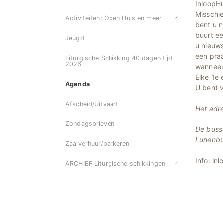
InloopHu
Misschie
Activiteiten; Open Huis en meer
bent u n
buurt ee
Jeugd
u nieuws
een praa
Liturgische Schikking 40 dagen tijd
2026
wanneer 
Elke 1e
Agenda
U bent v
Afscheid/Uitvaart
Het adr
Zondagsbrieven
De busse
Lunenbu
Zaalverhuur/parkeren
Info: in
ARCHIEF Liturgische schikkingen