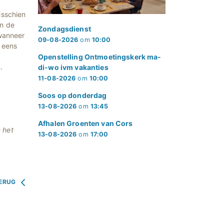
isschien
in de
Zondagsdienst
 wanneer
09-08-2026
om
10:00
r eens
Openstelling Ontmoetingskerk ma-
.
di-wo ivm vakanties
11-08-2026
om
10:00
Soos op donderdag
13-08-2026
om
13:45
Afhalen Groenten van Cors
 het
13-08-2026
om
17:00
ERUG