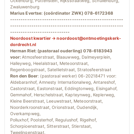
Ockenburg, Puttenstein, Rijksstraatweg, Schuilenburg,
Zwaluwenburg
Marius Evertse: (coördinator ZWK) 078-6172368
-----------------------------------------------------
-----------------------------------------------------
----------------------------
Noordoost kwartier → noordoost@ontmoetingskerk-
dordrecht.nl
Herman Riet: (pastoraal ouderling) 078-6183943
voor:
Atmosfeerstraat, Blaauwweg, Dalmeyerplein,
Halleyweg, Heelalstraat, Meteoorstraat,
Regenboogstraat, Satellietstraat, Stratosfeerstraat
Ron den Boer
: (pastoraal werker) 06-20218471 voor:
Aldebaranhof, Amnesty Internationalweg, Antareshof,
Castorstraat, Eastonstraat, Eddingtonweg, Eisingahof,
Gemmahof, Herschelstraat, Kapteynweg, Keplerweg,
Kleine Beerstraat, Leeuwstraat, Meteoorstraat,
Noorderkroonstraat, Orionstraat, Oudendijk,
Overkampweg,
Polluxhof, Poolsterhof, Regulushof, Rigelhof,
Schorpioenstraat, Sitterstraat, Stierstaat,
Tweelingenstraat,