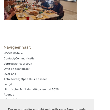
Navigeer naar:
HOME Welkom
Contact/Communicatie
Vertrouwenspersoon
Omzien naar elkaar
Over ons
Activiteiten; Open Huis en meer
Jeugd
Liturgische Schikking 40 dagen tijd 2026
Agenda
Afscheid/Uitvaart
Zondagsbrieven
Deze website maakt gebruik van functionele